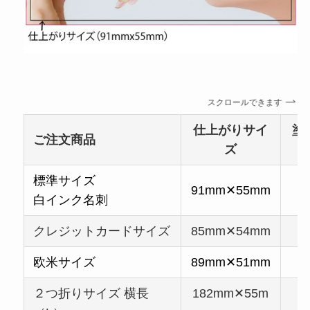
スクロールできます
仕上がりサイ
塗
ご注文商品
ズ
標準サイズ
91mm✕55mm
白インク名刺
クレジットカードサイズ
85mm✕54mm
欧米サイズ
89mm✕51mm
２つ折りサイズ 横長
182mm✕55m
1