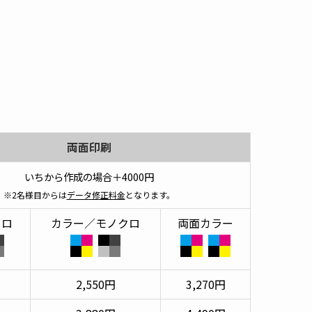
両面印刷
いちから作成の場合＋4000円
※2名様目からは
データ修正料金
となります。
クロ
カラー／モノクロ
両面カラー
2,550円
3,270円