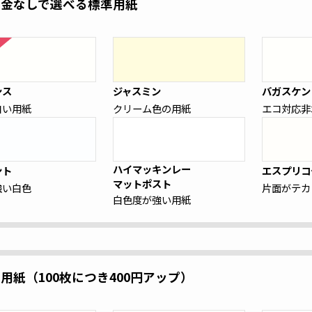
料金なしで選べる標準用紙
ンス
ジャスミン
バガスケン
白い用紙
クリーム色の用紙
エコ対応非
ハイマッキンレー
ント
エスプリコ
マットポスト
強い白色
片面がテカ
白色度が強い用紙
の用紙
（100枚につき400円アップ）