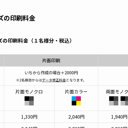
ズの印刷料金
ズの印刷料金（１名様分・税込）
片面印刷
いちから作成の場合＋2000円
※2名様目からは
データ修正料金
となります。
片面モノクロ
片面カラー
両面モノ
1,330円
2,040円
1,940円