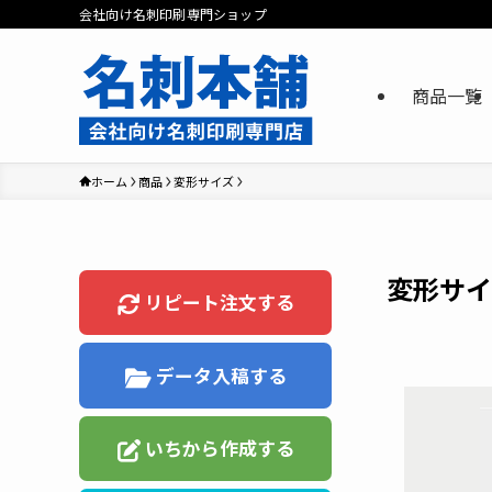
会社向け名刺印刷専門ショップ
商品一覧
ホーム
商品
変形サイズ
変形サイ
リピート注文する
データ入稿する
いちから作成する