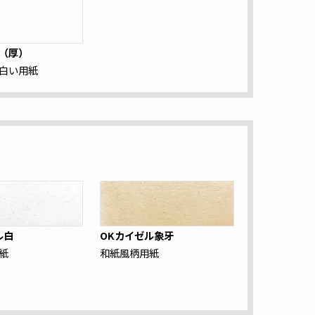
（厚）
白い用紙
ル白
OKカイゼル象牙
紙
和紙風柄用紙