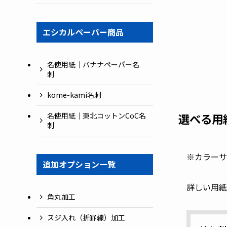
エシカルペーパー商品
名使用紙｜バナナペーパー名
刺
kome-kami名刺
選べる用
名使用紙｜東北コットンCoC名
刺
※カラーサ
追加オプション一覧
詳しい用紙
角丸加工
スジ入れ（折罫線）加工