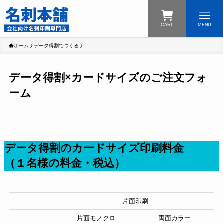
CART
MENU
ホーム
データ得割でつくる
データ得割×カードサイズのご注文フォ
ーム
データ得割のカードサイズ印刷料金
（１名様の料金・税込）
片面印刷
片面モノクロ
両面カラー